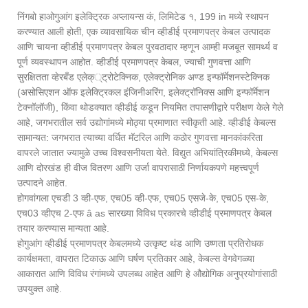
निंगबो हाओगुआंग इलेक्ट्रिक अप्लायन्स कं, लिमिटेड १, 199 in मध्ये स्थापन
करण्यात आली होती, एक व्यावसायिक चीन व्हीडीई प्रमाणपत्र केबल उत्पादक
आणि चायना व्हीडीई प्रमाणपत्र केबल पुरवठादार म्हणून आम्ही मजबूत सामर्थ्य व
पूर्ण व्यवस्थापन आहोत. व्हीडीई प्रमाणपत्र केबल, ज्याची गुणवत्ता आणि
सुरक्षितता व्हेरबँड एलेक््ट्रोटेक्निक, एलेक्ट्रोनिक अण्ड इन्फॉर्मेशनस्टेक्निक
(असोसिएशन ऑफ इलेक्ट्रिकल इंजिनीअरिंग, इलेक्ट्रॉनिक्स आणि इन्फॉर्मेशन
टेक्नॉलॉजी), किंवा थोडक्यात व्हीडीई कडून नियमित तपासणीद्वारे परीक्षण केले गेले
आहे, जगभरातील सर्व उद्योगांमध्ये मोठ्या प्रमाणात स्वीकृती आहे. व्हीडीई केबल्स
सामान्यत: जगभरात त्याच्या वर्धित मॅटरिल आणि कठोर गुणवत्ता मानकांकरिता
वापरले जातात ज्यामुळे उच्च विश्वसनीयता येते. विद्युत अभियांत्रिकीमध्ये, केबल्स
आणि दोरखंड ही वीज वितरण आणि उर्जा वापरासाठी निर्णायकपणे महत्त्वपूर्ण
उत्पादने आहेत.
होगवांगला एचडी 3 व्ही-एफ, एच05 व्ही-एफ, एच05 एसजे-के, एच05 एस-के,
एच03 व्हीएच 2-एफ â as सारख्या विविध प्रकारचे व्हीडीई प्रमाणपत्र केबल
तयार करण्यास मान्यता आहे.
होगुआंग व्हीडीई प्रमाणपत्र केबलमध्ये उत्कृष्ट थंड आणि उष्णता प्रतिरोधक
कार्यक्षमता, वापरात टिकाऊ आणि घर्षण प्रतिकार आहे, केबल्स वेगवेगळ्या
आकारात आणि विविध रंगांमध्ये उपलब्ध आहेत आणि हे औद्योगिक अनुप्रयोगांसाठी
उपयुक्त आहे.