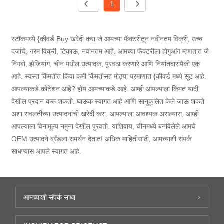
1
स्टॉकमध्ये {कीवर्ड Buy खरेदी करा जे आमच्या फॅक्टरीतून नवीनतम विक्री, उच्च
दर्जाचे, गरम विक्री, टिकाऊ, नवीनतम आहे. आमच्या फॅक्टरीला होगुआंग म्हणतात जे
निंगबो, झेजियांग, चीन मधील उत्पादक, पुरवठा करणारे आणि निर्यातदारांपैकी एक
आहे. स्वस्त किंमतीत किंवा कमी किंमतीसह मोठ्या प्रमाणात {कीवर्ड मध्ये सूट आहे.
आपल्याकडे कोटेशन आहे? होय आमच्याकडे आहे. आम्ही आपल्याला किंमत यादी
देखील प्रदान करू शकतो. घाऊक स्वागत आहे आणि सानुकूलित केले जाऊ शकते
अशा सवलतीच्या उत्पादनांची खरेदी करा. आपल्याला आवश्यक असल्यास, आम्ही
आपल्याला विनामूल्य नमुना देखील पुरवतो. याशिवाय, चीनमध्ये बनविलेले आमचे
OEM उत्पादने ब्रँडला समर्थन देतात! अधिक माहितीसाठी, आमच्याशी संपर्क
साधण्यास आपले स्वागत आहे.
आमच्याशी संपर्क साधा