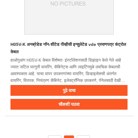
H05V-K अनब्रेडेड नॉन-शीटेड पीव्हीसी इन्सुलेटेड vde प्रमाणपत्र कंट्रोल
केबल
हाओगुआंग H05V-K केबल विशेषतः इंस्टॉलेशनसाठी डिझाइन केले गेले आहे
ज्यात जटिल घरगुती वायरिंग, कॅबिनेट्स आणि लाइटिंगमुळे लवचिक केबलची
आवश्यकता आहे. याचा वापर उपकरणांच्या वायरिंग, डिव्हाइसेसची अंतर्गत
वायरिंग, वितरक, नियंत्रण कॅबिनेट, इलेक्ट्रॉनिक उपकरणे, पॅनेलसाठी देखील
केला जाऊ शकतो. आणि इतर. सर्व आकारांमध्ये आणि विविध रंगांच्या श्रेणीमध्ये
पुढे वाचा
उपलब्ध.
चौकशी पाठवा