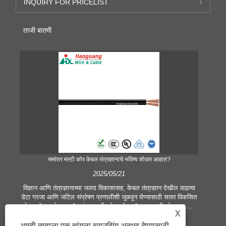
INQUIRY FOR PRICELIST
ताजी बातमी
समांतर मल्टी कोर केबल तंत्रज्ञानाचे भविष्य शोधत आहात?
2025/05/21
विज्ञान आणि तंत्रज्ञानाच्या जलद विकासासह, केबल तंत्रज्ञान देखील वाढत्या
वायर
डेटा गरजा आणि जटिल संप्रेषण प्रणालीशी जुळवून घेण्यासाठी सतत विकसित
मल्ट
होत आहे. या क्षेत्रात, "समांतर मल्टी कोअर केबल" हा एक कीवर्ड बनला आहे
वळ
X
ज्याने बरेच लक्ष वेधून घेतले आहे, जे ट्रान्समिशन कार्यक्षमता सुधारण्यासाठी,
आ
विलंब कमी करण्यासाठी आणि आधुनिक संप्रेषण उपकरणांच्या आवश्यकता पूर्ण
आम्ही तुम्हाला एक चांगला ब्राउझिंग अनुभव देण्यासाठी,