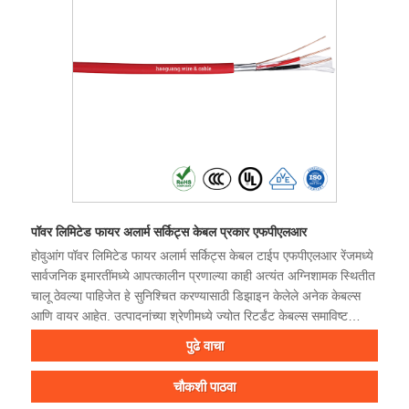
पॉवर लिमिटेड फायर अलार्म सर्किट्स केबल प्रकार एफपीएलआर
होवुआंग पॉवर लिमिटेड फायर अलार्म सर्किट्स केबल टाईप एफपीएलआर रेंजमध्ये
सार्वजनिक इमारतींमध्ये आपत्कालीन प्रणाल्या काही अत्यंत अग्निशामक स्थितीत
चालू ठेवल्या पाहिजेत हे सुनिश्चित करण्यासाठी डिझाइन केलेले अनेक केबल्स
आणि वायर आहेत. उत्पादनांच्या श्रेणीमध्ये ज्योत रिटर्डंट केबल्स समाविष्ट
आहेत. अग्निरोधक केबल्स आगीच्या वेळी आपत्कालीन सर्किटला वीजपुरवठा सुरू
पुढे वाचा
ठेवण्यास सक्षम असतात तर ज्वाला रेटर्डंट केबल्स आगीचा फैलाव रोखण्यास मदत
करतात. केबल्स आग पकडण्यास मंद आहेत आणि आग लागल्यास लोकांचे सुटका
चौकशी पाठवा
करणे सुलभ होते. यूएल 1424, उल 1666, केबल्स फॉर पॉवर-लिमिटेड- फायर-