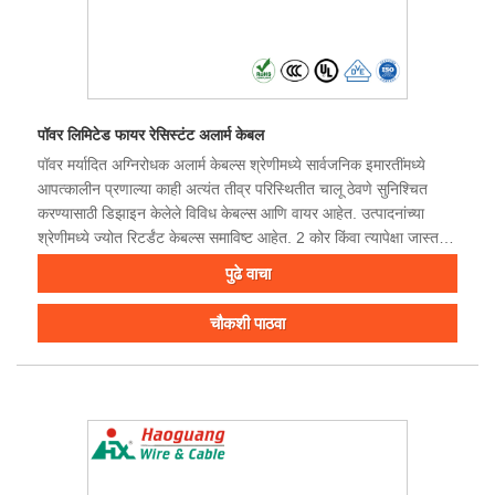
पॉवर लिमिटेड फायर रेसिस्टंट अलार्म केबल
पॉवर मर्यादित अग्निरोधक अलार्म केबल्स श्रेणीमध्ये सार्वजनिक इमारतींमध्ये
आपत्कालीन प्रणाल्या काही अत्यंत तीव्र परिस्थितीत चालू ठेवणे सुनिश्चित
करण्यासाठी डिझाइन केलेले विविध केबल्स आणि वायर आहेत. उत्पादनांच्या
श्रेणीमध्ये ज्योत रिटर्डंट केबल्स समाविष्ट आहेत. 2 कोर किंवा त्यापेक्षा जास्त
बेअर तांबे सुरक्षा केबल्स आगीचा प्रसार रोखण्यास मदत करतात तर अग्निरोधक
पुढे वाचा
केबल आगीच्या वेळी आपत्कालीन परिस्थितीत वीजपुरवठा सुरू ठेवण्यास सक्षम
असते. केबल्स पॉवर-लिमिटेड-फायर-अलार्म सर्किट्ससाठी वापरल्या जाऊ
चौकशी पाठवा
शकतात.