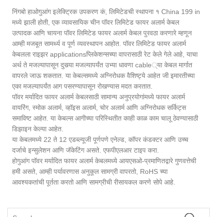
निंगबो हाओगुआंग इलेक्ट्रिक उपकरण कं, लिमिटेडची स्थापना १ China 199 in
मध्ये झाली होती, एक व्यावसायिक चीन पॉवर लिमिटेड फायर अलार्म केबल
उत्पादक आणि चायना पॉवर लिमिटेड फायर अलार्म केबल पुरवठा करणारे म्हणून
आम्ही मजबूत सामर्थ्य व पूर्ण व्यवस्थापन आहोत. पॉवर लिमिटेड फायर अलार्म
केबलला राइझर applicationsप्लिकेशन्सच्या वापरासाठी रेट केले गेले आहे, याचा
अर्थ ते मजल्यापासून दुसर्‍या मजल्यापर्यंत उभ्या धावणा cable्या केबल मार्गात
वापरले जाऊ शकतात. या केबल्समध्ये अग्निरोधक वैशिष्ट्ये आहेत जी इमारतीच्या
एका मजल्यापर्यंत आग पसरण्यापासून रोखण्यास मदत करतात.
पॉवर मर्यादित फायर अलार्म केबलसाठी सामान्य अनुप्रयोगांमध्ये फायर अलार्म
वायरिंग, स्मोक अलार्म, व्हॉइस अलार्म, चोर अलार्म आणि अग्निरोधक सर्किट्स
समाविष्ट आहेत. या केबल्स आगीच्या परिस्थितीत काही काळ काम चालू ठेवण्यासाठी
डिझाइन केल्या आहेत.
या केबलमध्ये 22 ते 12 एडब्ल्यूजी पूर्णपणे एनेल्ड, कॉपर कंडक्टर आणि उच्च
दर्जाचे इन्सुलेशन आणि जॅकेटिंग असते. एफपीएलआर टाइप करा.
होगुआंग पॉवर मर्यादित फायर अलार्म केबलमध्ये आयएसओ-प्रमाणितद्वारे गुणवत्तेची
हमी असते, आम्ही पर्यावरणास अनुकूल सामग्री वापरतो, RoHS च्या
आवश्यकतांची पूर्तता करतो आणि सामग्रीची रीसायकल करणे सोपे आहे.