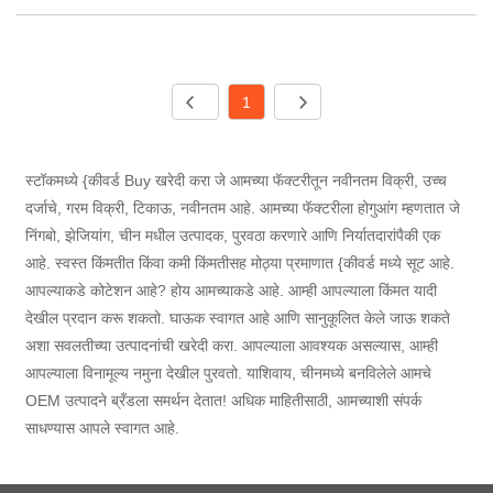
अलार्म सर्किट्स या मानकांचे पालन करणारे केबल्स आहेत. चौकशीत आपले
स्वागत आहे.
1
स्टॉकमध्ये {कीवर्ड Buy खरेदी करा जे आमच्या फॅक्टरीतून नवीनतम विक्री, उच्च
दर्जाचे, गरम विक्री, टिकाऊ, नवीनतम आहे. आमच्या फॅक्टरीला होगुआंग म्हणतात जे
निंगबो, झेजियांग, चीन मधील उत्पादक, पुरवठा करणारे आणि निर्यातदारांपैकी एक
आहे. स्वस्त किंमतीत किंवा कमी किंमतीसह मोठ्या प्रमाणात {कीवर्ड मध्ये सूट आहे.
आपल्याकडे कोटेशन आहे? होय आमच्याकडे आहे. आम्ही आपल्याला किंमत यादी
देखील प्रदान करू शकतो. घाऊक स्वागत आहे आणि सानुकूलित केले जाऊ शकते
अशा सवलतीच्या उत्पादनांची खरेदी करा. आपल्याला आवश्यक असल्यास, आम्ही
आपल्याला विनामूल्य नमुना देखील पुरवतो. याशिवाय, चीनमध्ये बनविलेले आमचे
OEM उत्पादने ब्रँडला समर्थन देतात! अधिक माहितीसाठी, आमच्याशी संपर्क
साधण्यास आपले स्वागत आहे.