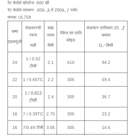
रेट केलेले व्होल्टेज: 600 व्ही
रेट केलेले तापमान: -60â „â ते 200â„ ƒ पर्यंत
मानक: UL758
कंडक्टरची
बाह्य
कंडक्टर प्रतिकार 20. „Ƒ
चष्मा
पॅकेज एम प्रति
रचना
व्यास
कमाल
कॉइल
एडब्ल्यूजी
नाही
मिमी
Ω
／
किमी
1 / 0.52
24
2.1
610
94.2
टीसी
22
1 / 0.65TC
2.2
305
59.4
1 / 0.813
20
2.4
305
36.7
टीसी
18
7 / 0.39TC
2.75
305
23.2
16
7
/0.49 टीसी
3.05
305
14.6