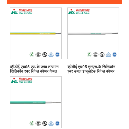
व्हीडीई एच05 एस-के उच्च तापमान
व्हीडीई एच05 एसएस-के सिलिकॉन
सिलिकॉन रबर सिंगल कोअर केबल
रबर डबल इन्सुलेटेड सिंगल कोअर
केबल